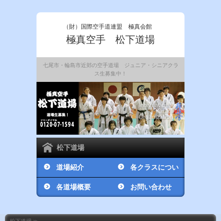
（財）国際空手道連盟 極真会館
極真空手 松下道場
七尾市・輪島市近郊の空手道場 ジュニア・シニアクラ
ス生募集中！
松下道場
道場紹介
各クラスについ
各道場概要
て
お問い合わせ