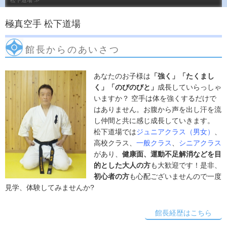
松下道場 ≫
極真空手 松下道場
館長からのあいさつ
あなたのお子様は
「強く」「たくまし
く」「のびのびと」
成長していらっしゃ
いますか？ 空手は体を強くするだけで
はありません。お腹から声を出し汗を流
し仲間と共に感じ成長していきます。
松下道場では
ジュニアクラス（男女）
、
高校クラス、
一般クラス
、
シニアクラス
があり、
健康面、運動不足解消などを目
的とした大人の方
も大歓迎です！是非、
初心者の方
も心配ございませんので一度
見学、体験してみませんか?
館長経歴はこちら