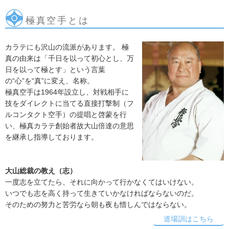
極真空手とは
カラテにも沢山の流派があります。 極
真の由来は「千日を以って初心とし、万
日を以って極とす」という言葉
の“心”を“真”に変え、名称。
極真空手は1964年設立し、対戦相手に
技をダイレクトに当てる直接打撃制（フ
ルコンタクト空手）の提唱と啓蒙を行
い、極真カラテ創始者故大山倍達の意思
を継承し指導しております。
大山総裁の教え（志）
一度志を立てたら、それに向かって行かなくてはいけない。
いつでも志を高く持って生きていかなければならないのだ。
そのための努力と苦労なら朝も夜も惜しんではならない。
道場訓はこちら